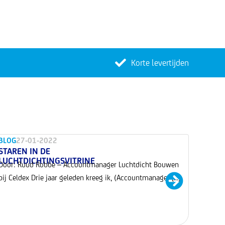
Korte levertijden
BLOG
27-01-2022
STAREN IN DE
LUCHTDICHTINGSVITRINE
Door: Ruud Robbe – Accountmanager Luchtdicht Bouwen
bij Celdex Drie jaar geleden kreeg ik, (Accountmanager […]