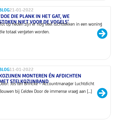
BLOG
21-01-2022
‘DOE DIE PLANK IN HET GAT, WE
STOKEN NIET VOOR DE VOGELS’
Tot op heden zijn er nog veel luchtlekken in een woning
die totaal vergeten worden.
BLOG
11-01-2022
KOZIJNEN MONTEREN ÉN AFDICHTEN
MET STELKOZIJNBAND
Door: Jos ten Brincke – Accountmanager Luchtdicht
Bouwen bij Celdex Door de immense vraag aan […]