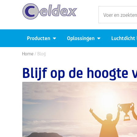
Ga
Zoeken
naar
de
inhoud
Open Producten
Open Oplossingen
Producten
Oplossingen
Luchtdicht
Home
/ Blog
Blijf op de hoogte 