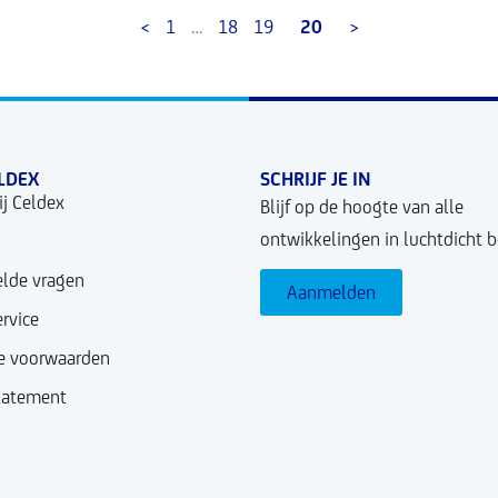
<
1
…
18
19
20
>
LDEX
SCHRIJF JE IN
j Celdex
Blijf op de hoogte van alle
ontwikkelingen in luchtdicht 
elde vragen
Aanmelden
rvice
 voorwaarden
Statement