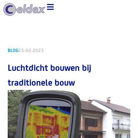
Ga
naar
de
inhoud
BLOG
15-02-2023
Luchtdicht bouwen bij
traditionele bouw