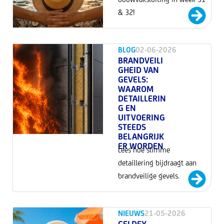
& 32!
BLOG
02-06-2026
BRANDVEILI
GHEID VAN
GEVELS:
WAAROM
DETAILLERIN
G EN
UITVOERING
STEEDS
BELANGRIJK
ER WORDEN
Lees hoe slimme
detaillering bijdraagt aan
brandveilige gevels.
NIEUWS
21-05-2026