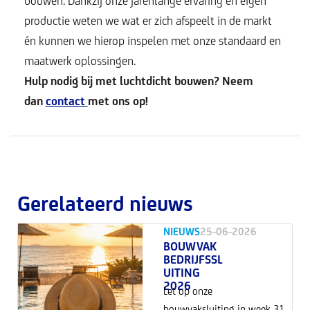
bouwen. Dankzij onze jarenlange ervaring en eigen
productie weten we wat er zich afspeelt in de markt
én kunnen we hierop inspelen met onze standaard en
maatwerk oplossingen.
Hulp nodig bij met luchtdicht bouwen? Neem
dan
contact
met ons op!
Gerelateerd nieuws
NIEUWS
25-06-2026
BOUWVAK
BEDRIJFSSL
UITING
2026
Let op onze
bouwvaksluiting in week 31