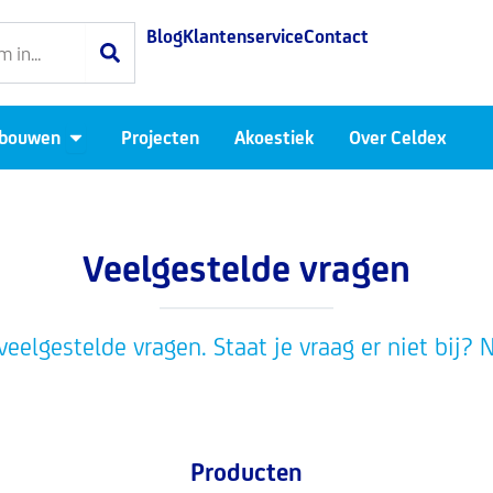
Blog
Klantenservice
Contact
Open Luchtdicht bouwen
 bouwen
Projecten
Akoestiek
Over Celdex
Veelgestelde vragen
 veelgestelde vragen. Staat je vraag er niet bij
Producten