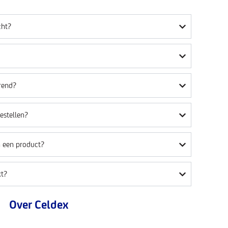
cht?
rend?
estellen?
n een product?
t?
Over Celdex