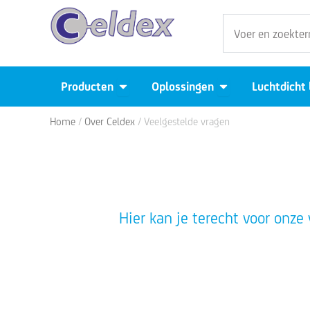
Ga
Zoeken
naar
de
inhoud
Open Producten
Open Oplossingen
Producten
Oplossingen
Luchtdicht
Home
/
Over Celdex
/ Veelgestelde vragen
Hier kan je terecht voor onze