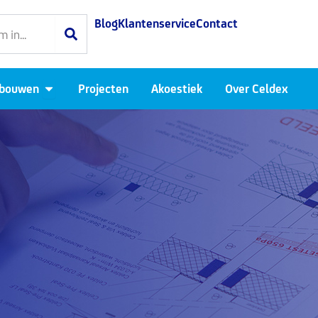
Blog
Klantenservice
Contact
Open Luchtdicht bouwen
 bouwen
Projecten
Akoestiek
Over Celdex