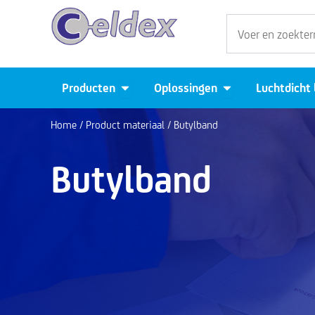
Ga
Zoeken
naar
de
inhoud
Open Producten
Open Oplossingen
Producten
Oplossingen
Luchtdicht
Home
/ Product materiaal / Butylband
Butylband