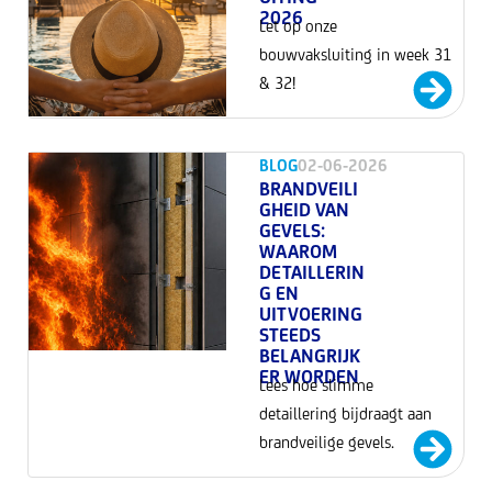
2026
Let op onze
bouwvaksluiting in week 31
& 32!
BLOG
02-06-2026
BRANDVEILI
GHEID VAN
GEVELS:
WAAROM
DETAILLERIN
G EN
UITVOERING
STEEDS
BELANGRIJK
ER WORDEN
Lees hoe slimme
detaillering bijdraagt aan
brandveilige gevels.