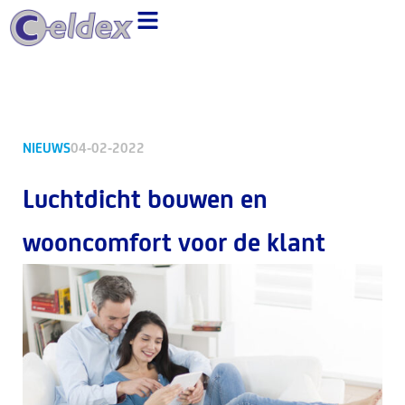
Ga
naar
de
inhoud
NIEUWS
04-02-2022
Luchtdicht bouwen en
wooncomfort voor de klant