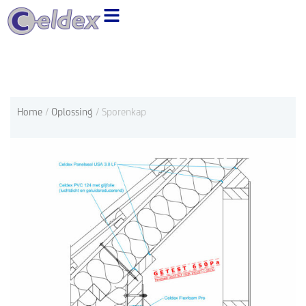
Ga
naar
de
inhoud
Home
/
Oplossing
/ Sporenkap