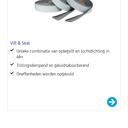
Vilt & Seal
P
Unieke combinatie van oplegvilt en luchtdichting in
één
Trillingsdempend en geluidsabsorberend
Oneffenheden worden opgevuld