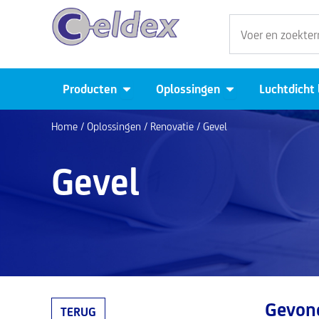
Ga
Zoeken
naar
de
inhoud
Open Producten
Open Oplossingen
Producten
Oplossingen
Luchtdicht
Home
/ Oplossingen /
Renovatie
/ Gevel
Gevel
Gevon
TERUG