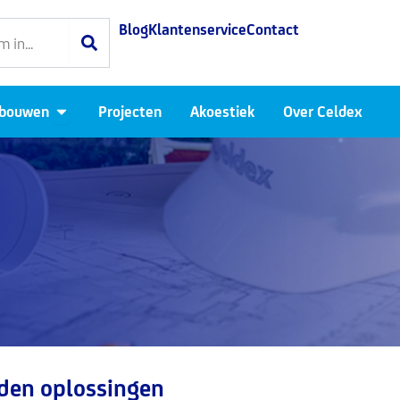
Blog
Klantenservice
Contact
Open Luchtdicht bouwen
 bouwen
Projecten
Akoestiek
Over Celdex
den oplossingen