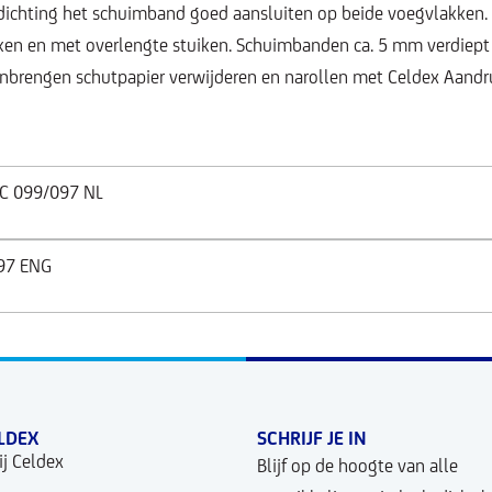
afdichting het schuimband goed aansluiten op beide voegvlakken
ken en met overlengte stuiken. Schuimbanden ca. 5 mm verdiept
nbrengen schutpapier verwijderen en narollen met Celdex Aandru
VC 099/097 NL
97 ENG
LDEX
SCHRIJF JE IN
j Celdex
Blijf op de hoogte van alle