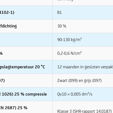
 4102-1)
B1
afdichting
30 %
90-130 kg/m³
 %
0,2-0,6 N/cm²
opslagtemperatuur 20 °C
12 maanden in gesloten verpak
97)
Zwart (099) en grijs (097)
EN 1026) 25 % compressie
Qv10 = 0,005 dm³/s
NEN 2687) 25 %
Klasse 3 (SHR-rapport 14.0187)