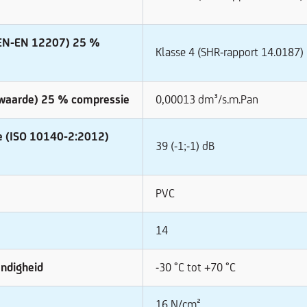
NEN-EN 12207) 25 %
Klasse 4 (SHR-rapport 14.0187)
-waarde) 25 % compressie
0,00013 dm³/s.m.Pan
ie (ISO 10140-2:2012)
39 (-1;-1) dB
PVC
14
ndigheid
-30 °C tot +70 °C
16 N/cm²