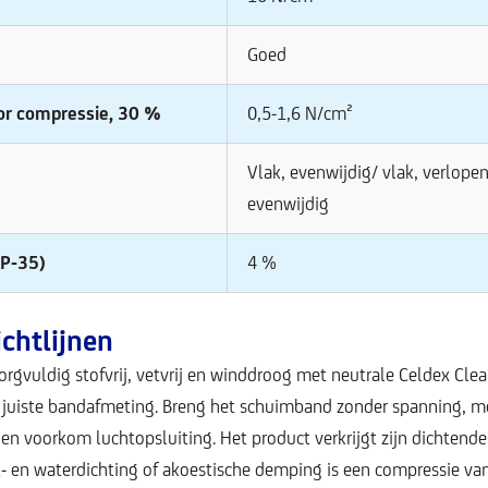
Goed
oor compressie, 30 %
0,5-1,6 N/cm²
Vlak, evenwijdig/ vlak, verlope
evenwijdig
P-35)
4 %
chtlijnen
gvuldig stofvrij, vetvrij en winddroog met neutrale Celdex Clea
 juiste bandafmeting. Breng het schuimband zonder spanning, me
en voorkom luchtopsluiting. Het product verkrijgt zijn dichtend
t- en waterdichting of akoestische demping is een compressie v