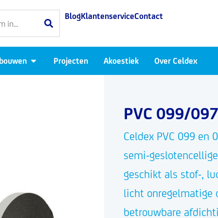
Blog
Klantenservice
Contact
Open Luchtdicht bouwen
 bouwen
Projecten
Akoestiek
Over Celdex
PVC 099/09
Celdex PVC 099 en 09
semi-geslotencellig
geschikt als stof-, l
licht onregelmatige 
betrouwbare afdicht