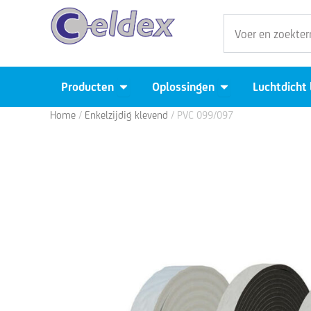
Ga
Zoeken
naar
de
inhoud
Open Producten
Open Oplossingen
Producten
Oplossingen
Luchtdicht
Home
/
Enkelzijdig klevend
/ PVC 099/097