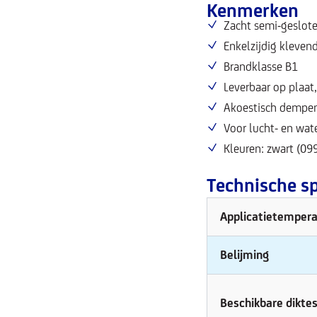
Kenmerken
Zacht semi-geslot
Enkelzijdig klevend
Brandklasse B1
Leverbaar op plaat
Akoestisch dempe
Voor lucht- en wat
Kleuren: zwart (099
Technische sp
Applicatietempera
Belijming
Beschikbare dikte