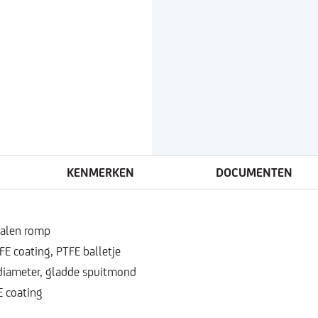
KENMERKEN
DOCUMENTEN
talen romp
E coating, PTFE balletje
diameter, gladde spuitmond
 coating