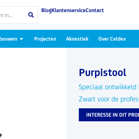
Blog
Klantenservice
Contact
Open Luchtdicht bouwen
 bouwen
Projecten
Akoestiek
Over Celdex
Purpistool
Speciaal ontwikkeld
Zwart voor de profes
INTERESSE IN DIT PR