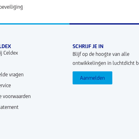
beveiliging
LDEX
SCHRIJF JE IN
j Celdex
Blijf op de hoogte van alle
ontwikkelingen in luchtdicht 
elde vragen
Aanmelden
rvice
 voorwaarden
Statement