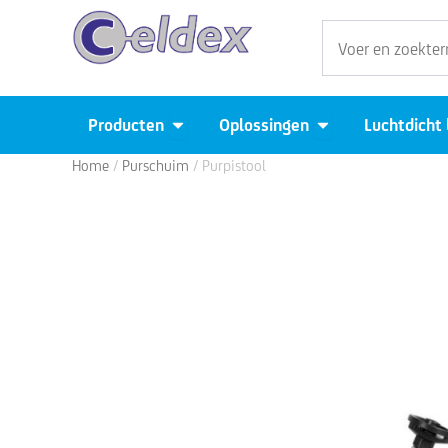
Ga
Zoeken
naar
de
inhoud
Open Producten
Open Oplossingen
Producten
Oplossingen
Luchtdicht
Home
/
Purschuim
/ Purpistool