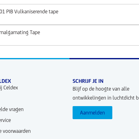
01 PIB Vulkaniserende tape
Amalgamating Tape
LDEX
SCHRIJF JE IN
j Celdex
Blijf op de hoogte van alle
ontwikkelingen in luchtdicht 
elde vragen
Aanmelden
rvice
 voorwaarden