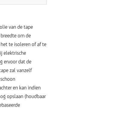
olie van de tape
e breedte om de
et te isoleren of af te
j elektrische
g ervoor dat de
tape zal vanzelf
n schoon
achter en kan indien
roog opslaan (houdbaar
gebaseerde