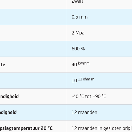
Zwart
0,5 mm
2 Mpa
600 %
kV/mm
kte
40
13 ohm m
10
ndigheid
-40 °C tot +90 °C
digheid
12 maanden
opslagtemperatuur 20 °C
12 maanden in gesloten origi