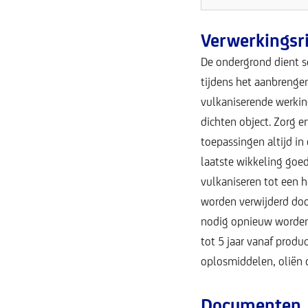
Verwerkingsri
De ondergrond dient sc
tijdens het aanbrenge
vulkaniserende werking
dichten object. Zorg e
toepassingen altijd in
laatste wikkeling goed
vulkaniseren tot een h
worden verwijderd door
nodig opnieuw worden 
tot 5 jaar vanaf produ
oplosmiddelen, oliën o
Documenten