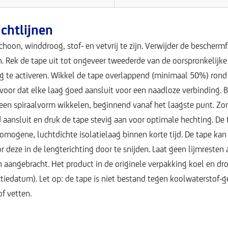
chtlijnen
hoon, winddroog, stof- en vetvrij te zijn. Verwijder de beschermf
n. Rek de tape uit tot ongeveer tweederde van de oorspronkelijk
 te activeren. Wikkel de tape overlappend (minimaal 50%) rond h
rvoor dat elke laag goed aansluit voor een naadloze verbinding. Bi
 een spiraalvorm wikkelen, beginnend vanaf het laagste punt. Zor
 aansluit en druk de tape stevig aan voor optimale hechting. De 
omogene, luchtdichte isolatielaag binnen korte tijd. De tape ka
 deze in de lengterichting door te snijden. Laat geen lijmresten 
aangebracht. Het product in de originele verpakking koel en d
ctiedatum). Let op: de tape is niet bestand tegen koolwaterstof-
f vetten.