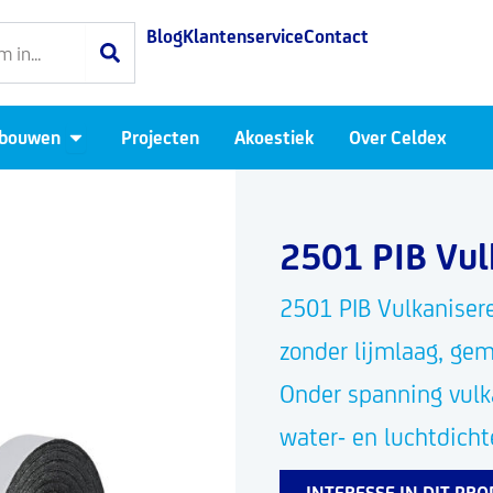
Blog
Klantenservice
Contact
Open Luchtdicht bouwen
 bouwen
Projecten
Akoestiek
Over Celdex
2501 PIB Vul
2501 PIB Vulkaniser
zonder lijmlaag, gem
Onder spanning vulka
water- en luchtdichte