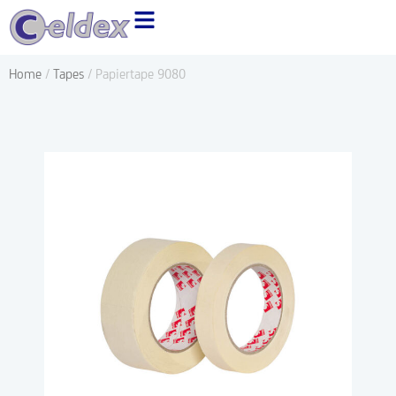
Ga
naar
de
Home
/
Tapes
/ Papiertape 9080
inhoud