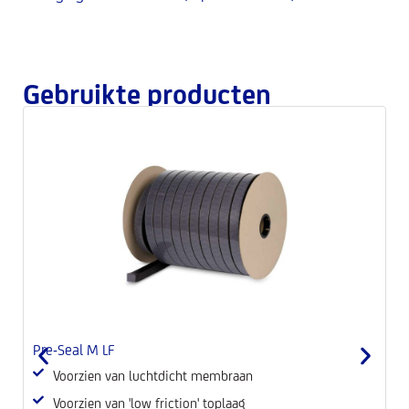
Gebruikte producten
Pre-Seal M LF
B
Voorzien van luchtdicht membraan
Voorzien van 'low friction' toplaag