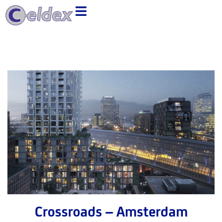
Ga
naar
de
inhoud
Crossroads – Amsterdam