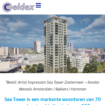
Ga
naar
de
inhoud
*Beeld: Artist Impression Sea Tower Zoetermeer – Kondor
Wessels Amsterdam / Bakkers | Hommen
Sea Tower is een markante woontoren van 70