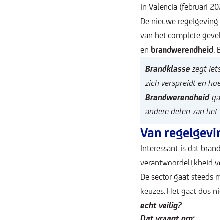
in Valencia (februari 2
De nieuwe regelgeving 
van het complete gevel
en
brandwerendheid
. 
Brandklasse
zegt iet
zich verspreidt en hoe
Brandwerendheid
ga
andere delen van he
Van regelgevi
Interessant is dat bran
verantwoordelijkheid v
De sector gaat steeds m
keuzes. Het gaat dus n
echt veilig?
Dat vraagt om: