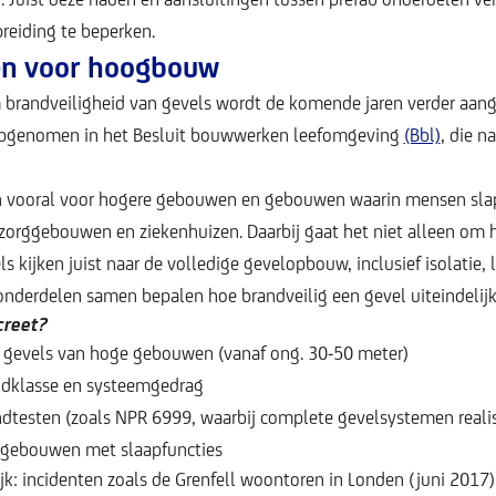
reiding te beperken.
en voor hoogbouw
brandveiligheid van gevels wordt de komende jaren verder aang
opgenomen in het Besluit bouwwerken leefomgeving
(Bbl)
, die n
n vooral voor hogere gebouwen en gebouwen waarin mensen sla
 zorggebouwen en ziekenhuizen. Daarbij gaat het niet alleen om h
ls kijken juist naar de volledige gevelopbouw, inclusief isolatie,
onderdelen samen bepalen hoe brandveilig een gevel uiteindelijk 
creet?
r gevels van hoge gebouwen (vanaf ong. 30-50 meter)
ndklasse en systeemgedrag
ndtesten (zoals NPR 6999, waarbij complete gevelsystemen realis
 gebouwen met slaapfuncties
lijk: incidenten zoals de Grenfell woontoren in Londen (juni 20