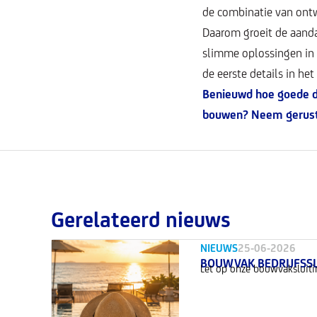
de combinatie van ontwe
Daarom groeit de aand
slimme oplossingen in d
de eerste details in het
Benieuwd hoe goede de
bouwen? Neem gerus
Gerelateerd nieuws
NIEUWS
25-06-2026
BOUWVAK BEDRIJFSSL
Let op onze bouwvaksluiti