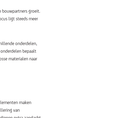
n bouwpartners groeit.
ocus ligt steeds meer
chillende onderdelen,
e onderdelen bepaalt
osse materialen naar
 elementen maken
llering van
rdienen extra aandacht