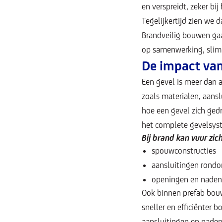
en verspreidt, zeker bi
Tegelijkertijd zien we 
Brandveilig bouwen gaa
op samenwerking, slimm
De impact van
Een gevel is meer dan a
zoals materialen, aansl
hoe een gevel zich ged
het complete gevelsys
Bij brand kan vuur zic
spouwconstructies
aansluitingen rondo
openingen en naden
Ook binnen prefab bou
sneller en efficiënter 
aansluitingen en naden