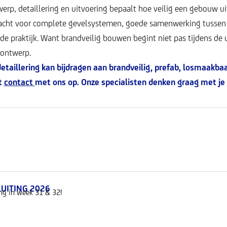
rp, detaillering en uitvoering bepaalt hoe veilig een gebouw uite
acht voor complete gevelsystemen, goede samenwerking tussen
e praktijk. Want brandveilig bouwen begint niet pas tijdens de u
 ontwerp.
taillering kan bijdragen aan brandveilig, prefab, losmaakbaa
t
contact
met ons op. Onze specialisten denken graag met je
UITING 2026
ng in week 31 & 32!