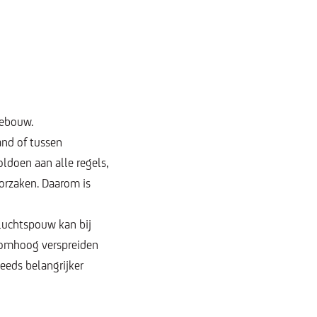
gebouw.
and of tussen
ldoen aan alle regels,
orzaken. Daarom is
luchtspouw kan bij
l omhoog verspreiden
eds belangrijker