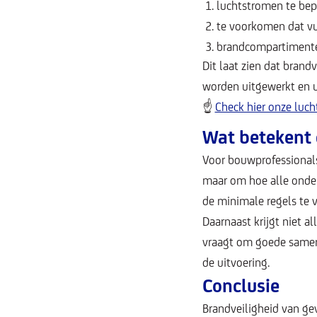
luchtstromen te bep
te voorkomen dat vuu
brandcompartimente
Dit laat zien dat brand
worden uitgewerkt en u
☝
Check hier onze luch
Wat betekent d
Voor bouwprofessionals
maar om hoe alle onder
de minimale regels te v
Daarnaast krijgt niet a
vraagt om goede samenw
de uitvoering.
Conclusie
Brandveiligheid van gev