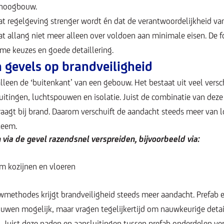
j hoogbouw.
dat regelgeving strenger wordt én dat de verantwoordelijkheid va
t allang niet meer alleen over voldoen aan minimale eisen. De f
e keuzes en goede detaillering.
 gevels op brandveiligheid
lleen de ‘buitenkant’ van een gebouw. Het bestaat uit veel vers
uitingen, luchtspouwen en isolatie. Juist de combinatie van dez
raagt bij brand. Daarom verschuift de aandacht steeds meer van l
teem.
h via de gevel razendsnel verspreiden, bijvoorbeeld via:
m kozijnen en vloeren
wmethodes krijgt brandveiligheid steeds meer aandacht. Prefab
bouwen mogelijk, maar vragen tegelijkertijd om nauwkeurige detai
. Juist deze naden en aansluitingen tussen prefab onderdelen ve