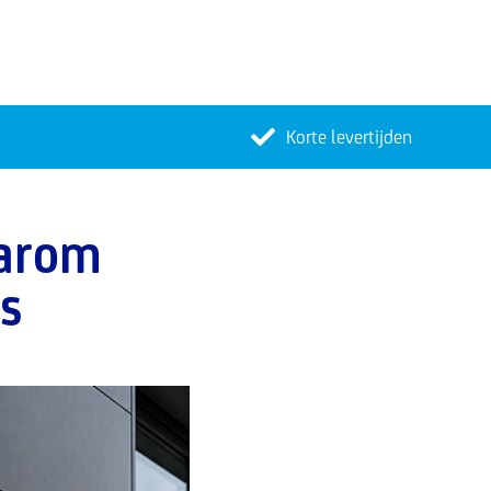
Korte levertijden
aarom
ds