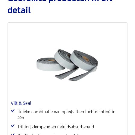
detail
Vilt & Seal
P
Unieke combinatie van oplegvilt en luchtdichting in
één
Trillingsdempend en geluidsabsorberend