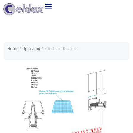
Ga
naar
de
inhoud
Home
/
Oplossing
/ Kunststof Kozijnen