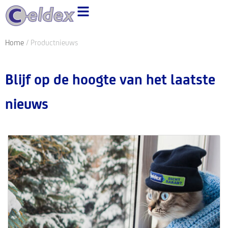
Ga
naar
de
Home
/ Productnieuws
inhoud
Blijf op de hoogte van het laatste
nieuws
Pagina
Pagina
Pagina
Pagina
Pagina
Pagina
Pagina