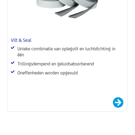
Vilt & Seal
Pr
Unieke combinatie van oplegvilt en luchtdichting in
één
Trillingsdempend en geluidsabsorberend
Oneffenheden worden opgevuld