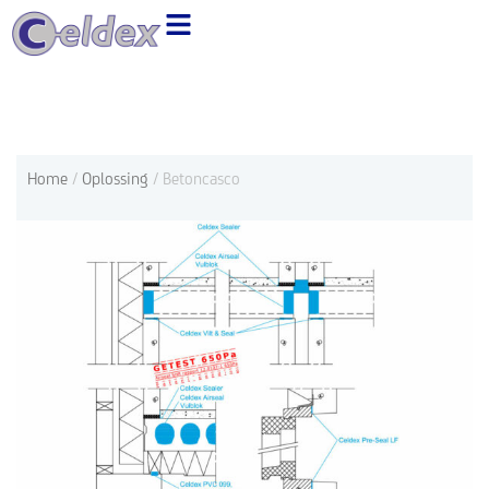
Ga
naar
de
inhoud
Home
/
Oplossing
/ Betoncasco